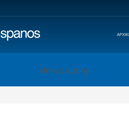
ΑΡΧΙΚ
do-you.png