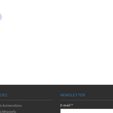
ΕΙΕΣ
NEWSLETTER
E-mail
*
α Αυτοκινήτου
α Μηχανής