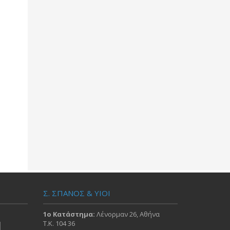
Σ. ΣΠΑΝΟΣ & ΥΙΟΙ
1ο Κατάστημα:
Λένορμαν 26, Αθήνα
Τ.Κ. 104 36