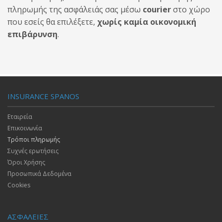
πληρωμής της ασφάλειάς σας μέσω
courier
στο χώρο
που εσείς θα επιλέξετε,
χωρίς καμία οικονομική
επιβάρυνση
.
INSURANCE SPANOS
Εταιρεία
Επικοινωνία
Τρόποι πληρωμής
Συχνές ερωτήσεις
Όροι Χρήσης
Προσωπικά Δεδομένα
Cookies
ΑΣΦΑΛΕΙΕΣ