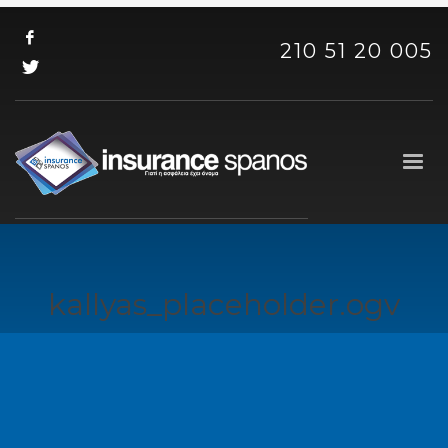
210 51 20 005
kallyas_placeholder.ogv