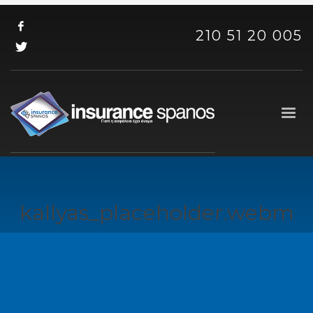
210 51 20 005
kallyas_placeholder.webm