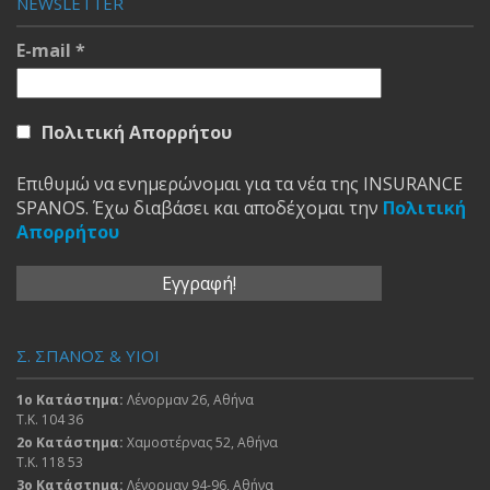
NEWSLETTER
E-mail
*
Πολιτική Απορρήτου
Επιθυμώ να ενημερώνομαι για τα νέα της INSURANCE
SPANOS. Έχω διαβάσει και αποδέχομαι την
Πολιτική
Απορρήτου
Σ. ΣΠΑΝΟΣ & ΥΙΟΙ
1ο Κατάστημα:
Λένορμαν 26, Αθήνα
Τ.Κ. 104 36
2ο Κατάστημα:
Χαμοστέρνας 52, Αθήνα
Τ.Κ. 118 53
3ο Κατάστημα:
Λένορμαν 94-96, Αθήνα