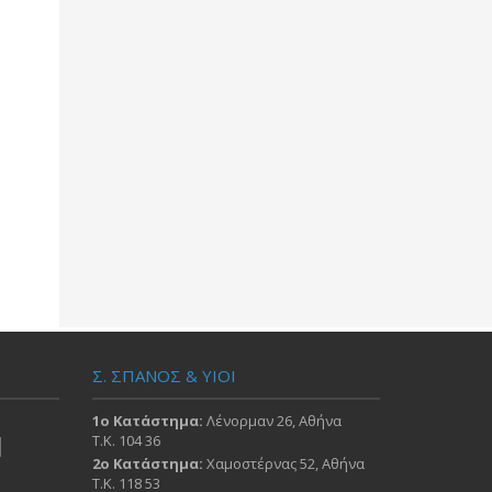
Σ. ΣΠΑΝΟΣ & ΥΙΟΙ
1ο Κατάστημα:
Λένορμαν 26, Αθήνα
Τ.Κ. 104 36
2ο Κατάστημα:
Χαμοστέρνας 52, Αθήνα
Τ.Κ. 118 53