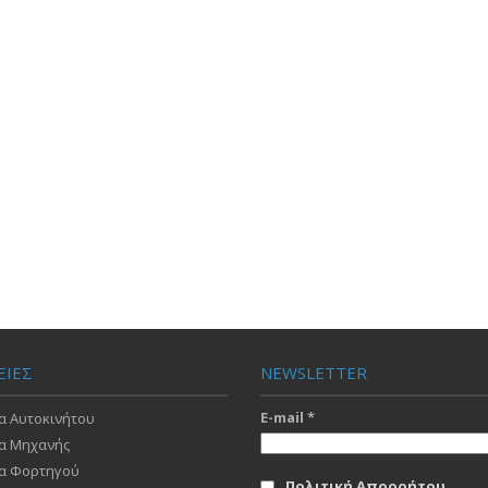
ΕΙΕΣ
NEWSLETTER
E-mail
*
α Αυτοκινήτου
α Μηχανής
α Φορτηγού
Πολιτική Απορρήτου