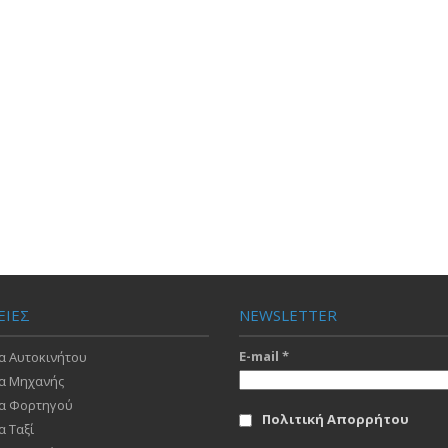
ΕΙΕΣ
NEWSLETTER
E-mail
*
α Αυτοκινήτου
α Μηχανής
α Φορτηγού
Πολιτική Απορρήτου
α Ταξί