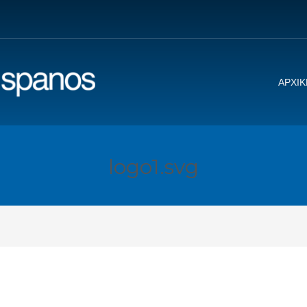
ΑΡΧΙΚ
logo1.svg