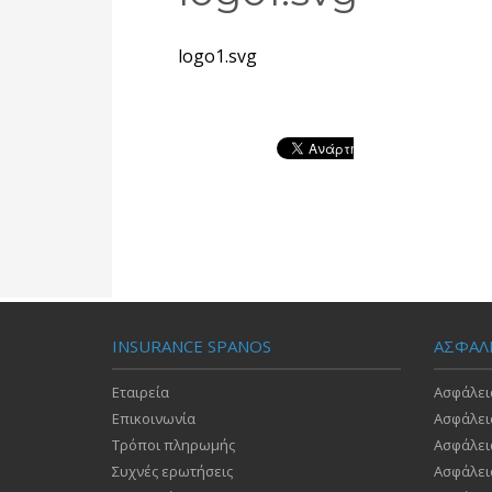
logo1.svg
INSURANCE SPANOS
ΑΣΦΑΛ
Εταιρεία
Ασφάλει
Επικοινωνία
Ασφάλει
Τρόποι πληρωμής
Ασφάλει
Συχνές ερωτήσεις
Ασφάλει