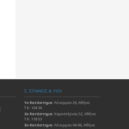
Σ. ΣΠΑΝΟΣ & ΥΙΟΙ
1ο Κατάστημα:
Λένορμαν 26, Αθήνα
Τ.Κ. 104 36
2ο Κατάστημα:
Χαμοστέρνας 52, Αθήνα
Τ.Κ. 118 53
3ο Κατάστημα:
Λένορμαν 94-96, Αθήνα