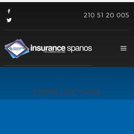
210 51 20 005
logo8_dark.svg