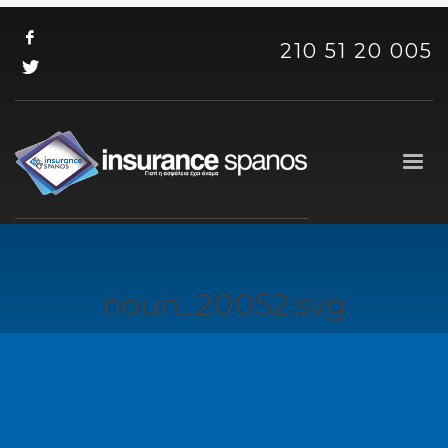
210 51 20 005
noun_20052.svg