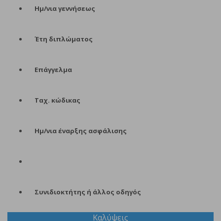
Ημ/νια γεννήσεως
Έτη διπλώματος
Επάγγελμα
Ταχ. κώδικας
Ημ/νια έναρξης ασφάλισης
Συνιδιοκτήτης ή άλλος οδηγός
Καλύψεις