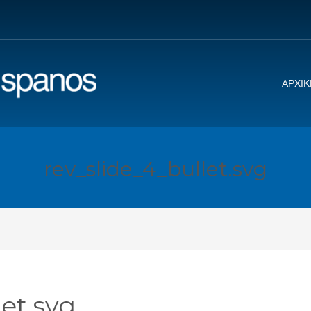
ΑΡΧΙΚ
rev_slide_4_bullet.svg
let.svg