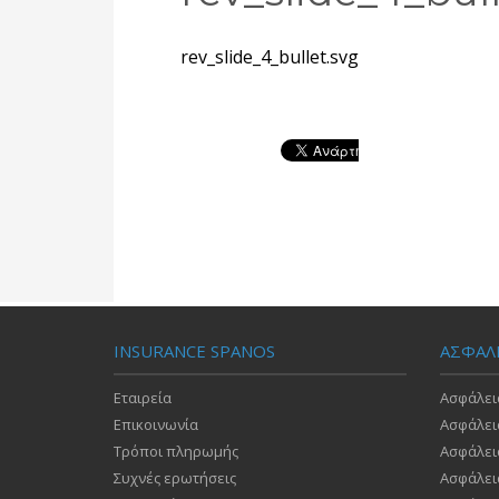
rev_slide_4_bullet.svg
INSURANCE SPANOS
ΑΣΦΑΛ
Εταιρεία
Ασφάλει
Επικοινωνία
Ασφάλει
Τρόποι πληρωμής
Ασφάλει
Συχνές ερωτήσεις
Ασφάλει