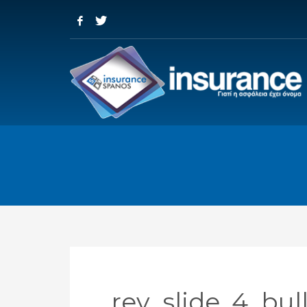
rev_slide_4_bul