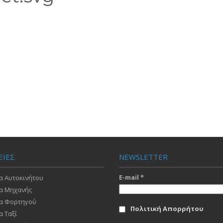
ΕΙΕΣ
NEWSLETTER
E-mail
*
α Αυτοκινήτου
α Μηχανής
α Φορτηγού
Πολιτική Απορρήτου
α Ταξί