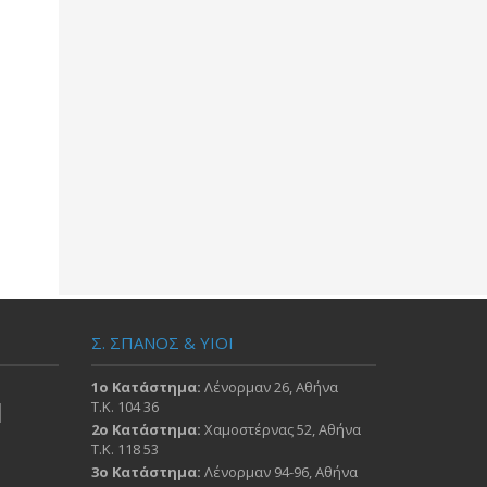
Σ. ΣΠΑΝΟΣ & ΥΙΟΙ
1ο Κατάστημα:
Λένορμαν 26, Αθήνα
Τ.Κ. 104 36
2ο Κατάστημα:
Χαμοστέρνας 52, Αθήνα
Τ.Κ. 118 53
3ο Κατάστημα:
Λένορμαν 94-96, Αθήνα