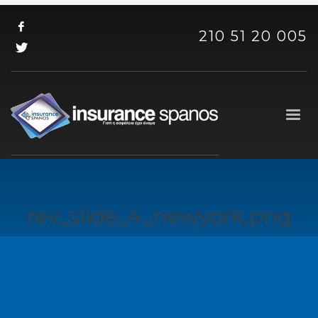
210 51 20 005
rev_slide_4_newyork.png