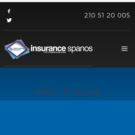
210 51 20 005
shs2-1-3-lq.png