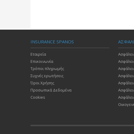
INSURANCE SPANOS
ΑΣΦΑΛ
Εταιρεία
Ασφάλει
Επικοινωνία
Ασφάλει
Τρόποι πληρωμής
Ασφάλει
Συχνές ερωτήσεις
Ασφάλει
Όροι Χρήσης
Ασφάλει
Προσωπικά Δεδομένα
Ασφάλει
Cookies
Ασφάλει
Οικογεν