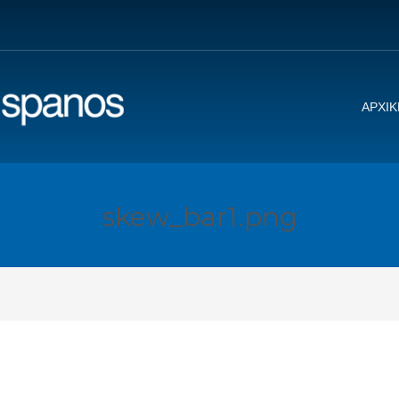
ΑΡΧΙΚ
skew_bar1.png