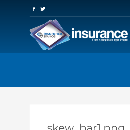
skew_bar1.png