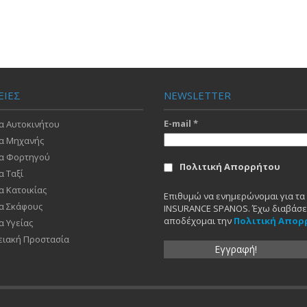
ΕΙΕΣ
NEWSLETTER
E-mail
*
α Αυτοκινήτου
α Μηχανής
α Φορτηγού
Πολιτική Απορρήτου
α Ταξί
α Κατοικίας
Επιθυμώ να ενημερώνομαι για τα 
α Σκάφους
INSURANCE SPANOS. Έχω διαβάσει
αποδέχομαι την
Πολιτική Απορ
α Υγείας
ειακή Προστασία