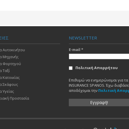
ΕΙΕΣ
NEWSLETTER
E-mail
*
α Αυτοκινήτου
α Μηχανής
α Φορτηγού
Πολιτική Απορρήτου
α Ταξί
α Κατοικίας
Επιθυμώ να ενημερώνομαι για τα 
α Σκάφους
INSURANCE SPANOS. Έχω διαβάσει
αποδέχομαι την
Πολιτική Απορ
α Υγείας
ειακή Προστασία