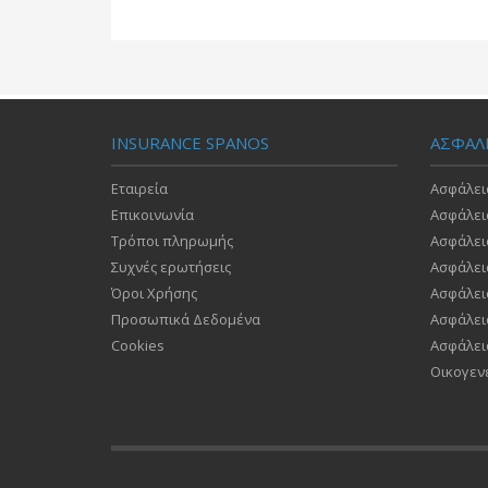
INSURANCE SPANOS
ΑΣΦΑΛ
Εταιρεία
Ασφάλει
Επικοινωνία
Ασφάλει
Τρόποι πληρωμής
Ασφάλει
Συχνές ερωτήσεις
Ασφάλει
Όροι Χρήσης
Ασφάλει
Προσωπικά Δεδομένα
Ασφάλει
Cookies
Ασφάλει
Οικογεν